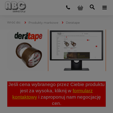
Produkty markowe
Deratape
Jeśli cena wybranego przez Ciebie produktu
jest za wysoka, kliknij w
formularz
kontaktowy
i zaproponuj nam negocjację
cen.