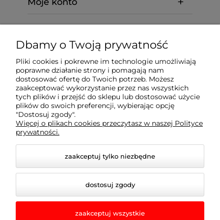
Moje konto
abcmarket24.pl
Dbamy o Twoją prywatność
Informacje
Pliki cookies i pokrewne im technologie umożliwiają
poprawne działanie strony i pomagają nam
dostosować ofertę do Twoich potrzeb. Możesz
Kontakt
zaakceptować wykorzystanie przez nas wszystkich
tych plików i przejść do sklepu lub dostosować użycie
plików do swoich preferencji, wybierając opcję
Płatności
"Dostosuj zgody".
Więcej o plikach cookies przeczytasz w naszej Polityce
prywatności.
zaakceptuj tylko niezbędne
© 2026 www.abcmarket24.pl. Wszelkie prawa
zastrzeżone.
dostosuj zgody
Styl graficzny ShopGadget.pl
Sklep internetowy
Shoper.pl
zaakceptuj wszystkie