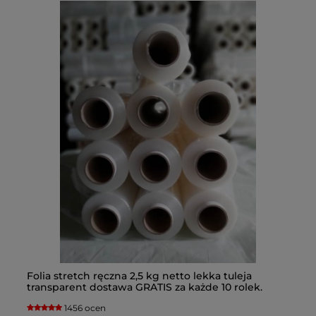
Folia stretch ręczna 2,5 kg netto lekka tuleja
Fo
c
transparent dostawa GRATIS za każde 10 rolek.
ko
Kupując folię porównuj wagę netto folii na rolce.
1456 ocen