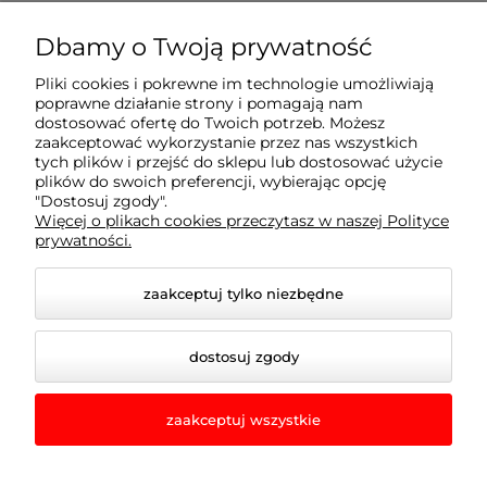
Moje konto
Dbamy o Twoją prywatność
abcmarket24.pl
Pliki cookies i pokrewne im technologie umożliwiają
poprawne działanie strony i pomagają nam
dostosować ofertę do Twoich potrzeb. Możesz
Informacje
zaakceptować wykorzystanie przez nas wszystkich
tych plików i przejść do sklepu lub dostosować użycie
plików do swoich preferencji, wybierając opcję
Kontakt
"Dostosuj zgody".
Więcej o plikach cookies przeczytasz w naszej Polityce
prywatności.
Płatności
zaakceptuj tylko niezbędne
dostosuj zgody
© 2026 www.abcmarket24.pl. Wszelkie prawa
zastrzeżone.
zaakceptuj wszystkie
Styl graficzny ShopGadget.pl
Sklep internetowy Shoper.pl