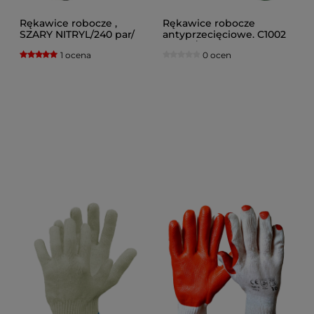
Rękawice robocze ,
Rękawice robocze
SZARY NITRYL/240 par/
antyprzecięciowe. C1002
DOSTAWA GRATIS
4543C/12 par.
1 ocena
0 ocen