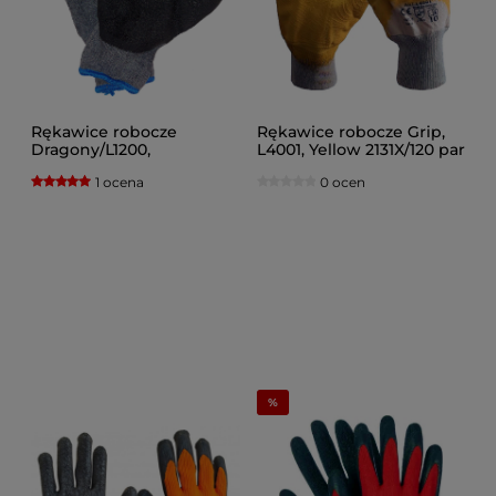
Rękawice robocze
Rękawice robocze Grip,
Dragony/L1200,
L4001, Yellow 2131X/120 par
120/240par./ DOSTAWA
1 ocena
0 ocen
GRATIS