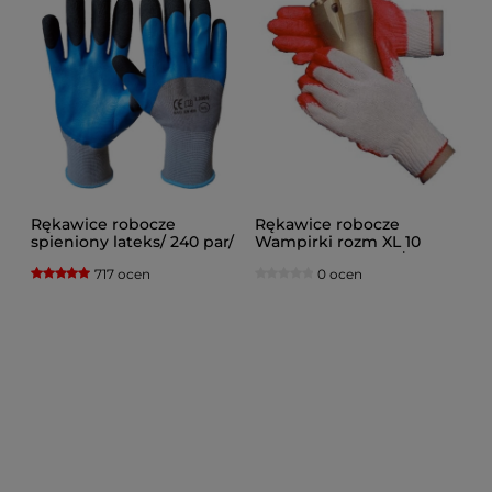
Rękawice robocze
Rękawice robocze
spieniony lateks/ 240 par/
Wampirki rozm XL 10
DOSTAWA GRATIS
Czerwone 600 par/
717 ocen
0 ocen
DOSTAWA GRATIS