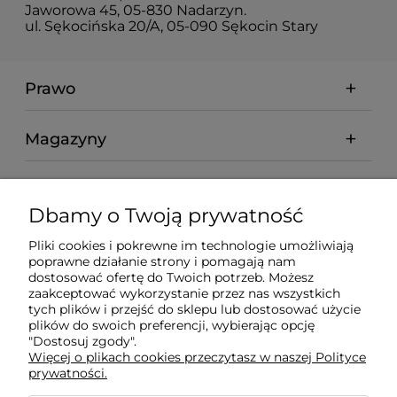
Jaworowa 45, 05-830 Nadarzyn.
ul. Sękocińska 20/A, 05-090 Sękocin Stary
Prawo
Magazyny
Moje konto
Dbamy o Twoją prywatność
abcmarket24.pl
Pliki cookies i pokrewne im technologie umożliwiają
poprawne działanie strony i pomagają nam
dostosować ofertę do Twoich potrzeb. Możesz
Informacje
zaakceptować wykorzystanie przez nas wszystkich
tych plików i przejść do sklepu lub dostosować użycie
plików do swoich preferencji, wybierając opcję
Kontakt
"Dostosuj zgody".
Więcej o plikach cookies przeczytasz w naszej Polityce
prywatności.
Płatności