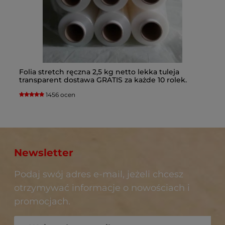
Folia stretch ręczna 2,5 kg netto lekka tuleja
Fo
c
transparent dostawa GRATIS za każde 10 rolek.
ko
Kupując folię porównuj wagę netto folii na rolce.
1456 ocen
Newsletter
Podaj swój adres e-mail, jeżeli chcesz
otrzymywać informacje o nowościach i
promocjach.