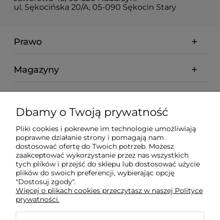
ul. Sękocińska 20/A, 05-090 Sękocin Stary
Prawo
Magazyny
Moje konto
Dbamy o Twoją prywatność
abcmarket24.pl
Pliki cookies i pokrewne im technologie umożliwiają
poprawne działanie strony i pomagają nam
dostosować ofertę do Twoich potrzeb. Możesz
Informacje
zaakceptować wykorzystanie przez nas wszystkich
tych plików i przejść do sklepu lub dostosować użycie
plików do swoich preferencji, wybierając opcję
Kontakt
"Dostosuj zgody".
Więcej o plikach cookies przeczytasz w naszej Polityce
prywatności.
Płatności