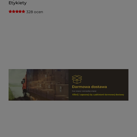
Etykiety
100mm/150mm/500 szt./w
328 ocen
roli/rolka
perforowana/przy zakupie
24 szt. dostawa gratis