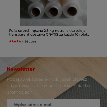
Folia stretch ręczna 2,5 kg netto lekka tuleja
Fo
c
transparent dostawa GRATIS za każde 10 rolek.
ko
Kupując folię porównuj wagę netto folii na rolce.
1456 ocen
Newsletter
Podaj swój adres e-mail, jeżeli chcesz
otrzymywać informacje o nowościach i
promocjach.