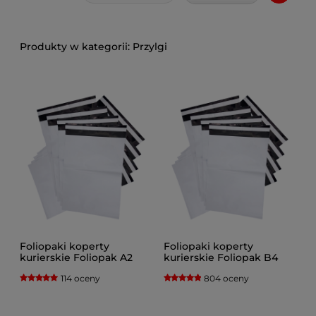
Przylgi
Foliopaki koperty
Foliopaki koperty
kurierskie Foliopak A2
kurierskie Foliopak B4
430x600 kolor białe
260x350 kolor białe
114 oceny
804 oceny
czarne opakowanie 100
czarne opakowanie 100
sztuk
sztuk