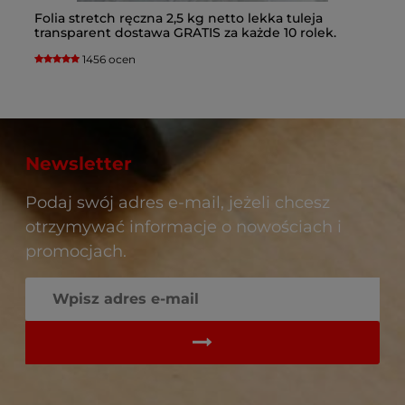
Folia stretch ręczna 2,5 kg netto lekka tuleja
Fo
c
transparent dostawa GRATIS za każde 10 rolek.
ko
Kupując folię porównuj wagę netto folii na rolce.
1456 ocen
Newsletter
Podaj swój adres e-mail, jeżeli chcesz
otrzymywać informacje o nowościach i
promocjach.