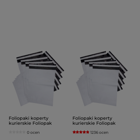
Foliopaki koperty
Foliopaki koperty
kurierskie Foliopak
kurierskie Foliopak
F06/400x500 kolor białe
190x250 B5 kolor białe
0 ocen
1236 ocen
czarne opakowanie 100
czarne opakowanie 100
sztuk
sztuk