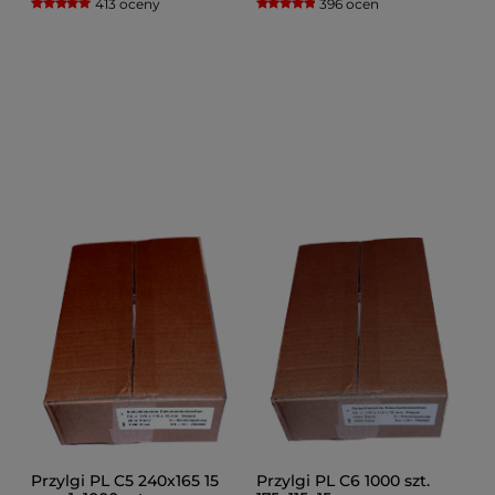
413 oceny
396 ocen
opakowanie 100 szt.
czarne opakowanie 100
sztuk
Przylgi PL C5 240x165 15
Przylgi PL C6 1000 szt.