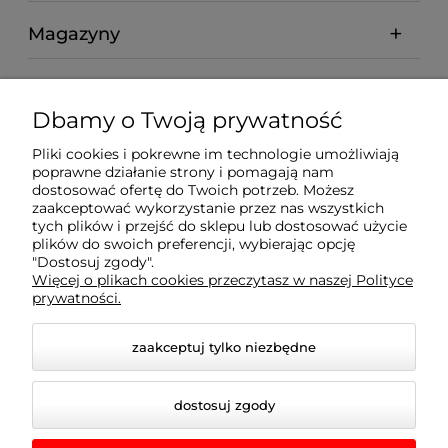
Magazyny
Moje konto
Dbamy o Twoją prywatność
abcmarket24.pl
Pliki cookies i pokrewne im technologie umożliwiają
poprawne działanie strony i pomagają nam
dostosować ofertę do Twoich potrzeb. Możesz
Informacje
zaakceptować wykorzystanie przez nas wszystkich
tych plików i przejść do sklepu lub dostosować użycie
plików do swoich preferencji, wybierając opcję
Kontakt
"Dostosuj zgody".
Więcej o plikach cookies przeczytasz w naszej Polityce
prywatności.
Płatności
zaakceptuj tylko niezbędne
dostosuj zgody
© 2026 www.abcmarket24.pl. Wszelkie prawa