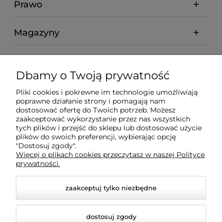
Prawo
Magazyny
Moje konto
Dbamy o Twoją prywatność
abcmarket24.pl
Pliki cookies i pokrewne im technologie umożliwiają
poprawne działanie strony i pomagają nam
dostosować ofertę do Twoich potrzeb. Możesz
Informacje
zaakceptować wykorzystanie przez nas wszystkich
tych plików i przejść do sklepu lub dostosować użycie
plików do swoich preferencji, wybierając opcję
Kontakt
"Dostosuj zgody".
Więcej o plikach cookies przeczytasz w naszej Polityce
prywatności.
Płatności
zaakceptuj tylko niezbędne
dostosuj zgody