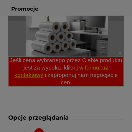
Promocje
Jeśli cena wybranego przez Ciebie produktu
jest za wysoka, kliknij w
formularz
kontaktowy
i zaproponuj nam negocjację
cen.
Opcje przeglądania