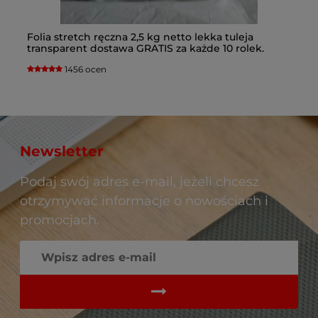
Folia stretch ręczna 2,5 kg netto lekka tuleja
Fo
c
transparent dostawa GRATIS za każde 10 rolek.
ko
Kupując folię porównuj wagę netto folii na rolce.
1456 ocen
Newsletter
Podaj swój adres e-mail, jeżeli chcesz
otrzymywać informacje o nowościach i
promocjach.